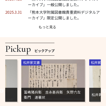
ーカイブ」一般公開しました。
2025.3.31
「熊本大学附属図書館貴重資料デジタルア
ーカイブ」限定公開しました。
もっと見る
ピックアップ
松井家文書
松井家文
冨嶋猪兵衛 吉永甚兵衛 矢野六左
松井興長
衛門 連署状