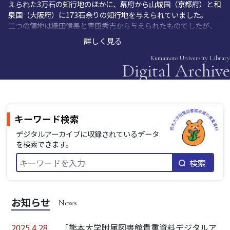
えられた3万石の知行地のほかに、幕府から山城国（京都府）と和
泉国（大阪府）に173石余りの知行地を与えられていました。
二つの領地は織田信長と豊臣秀吉から与えられたものでしたが、
徳川幕府からも認められていました。このため直臣として、将軍
詳しく見る
家と松井家の …
Kumamoto University Library
Digital Archive
キーワード検索
デジタルアーカイブに収録されているデータ
を検索できます。
検索
お知らせ
2025.4.28
「熊本大学附属図書館貴重資料デジタルア