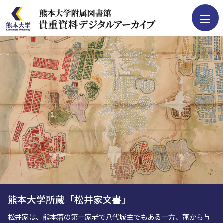
貴重資料を検索
コレクション
画像データ等の
利用について
デジタルアーカイブ
について
ご支援について
熊本大学所蔵「松井家文書」
松井家は、熊本藩の第一家老で八代城主でもある一方、藩から与