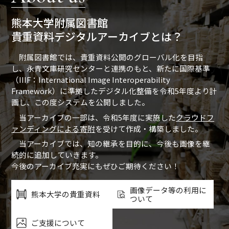
熊本大学附属図書館
貴重資料デジタルアーカイブとは？
附属図書館では、貴重資料公開のグローバル化を目指
し、永青文庫研究センターと連携のもと、新たに国際基準
（IIIF：International Image Interoperability
Framework）に準拠したデジタル化整備を令和5年度より計
画し、この度システムを公開しました。
当アーカイブの一部は、令和5年度に実施した
クラウドフ
ァンディングによる寄附
を受けて作成・構築しました。
当アーカイブでは、知の継承を目的に、今後も画像を継
続的に追加していきます。
今後のアーカイブ充実にもぜひご期待ください！
画像データ等の利用に
熊本大学の貴重資料
ついて
ご支援について