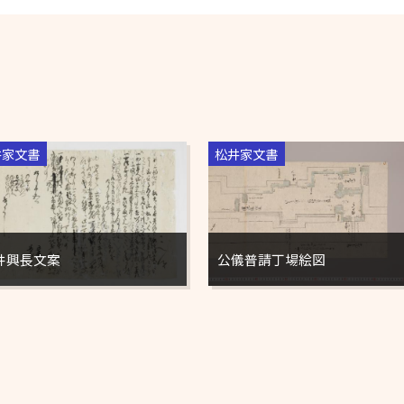
井家文書
松井家文書
井興長文案
公儀普請丁場絵図