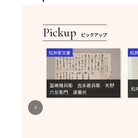
ピックアップ
松井家文書
松
冨嶋猪兵衛 吉永甚兵衛 矢野
松
六左衛門 連署状