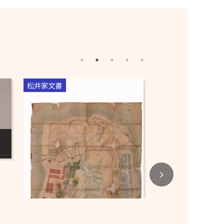
松井家文書
松井家文書
松井康之ヵ覚