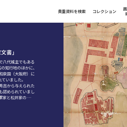
貴重資料を検索
コレクション
家文書」
で八代城主でもある
石の知行地のほかに、
和泉国（大阪府）に
れていました。
秀吉から与えられた
も認められていまし
軍家と松井家の …