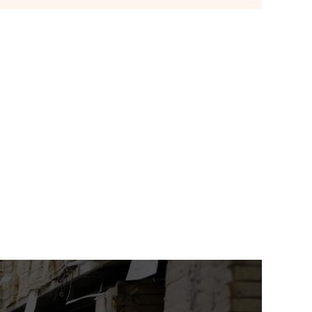
（寛永15年）肥前国有馬城之絵
図