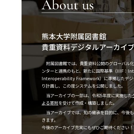
About us
熊本大学附属図書館
貴重資料デジタルアーカイ
附属図書館では、貴重資料公開のグローバル化
ンターと連携のもと、新たに国際基準（IIIF：Interna
Interoperability Framework）に準拠
り計画し、この度システムを公開しました。
当アーカイブの一部は、令和5年度に実施した
よる寄附
を受けて作成・構築しました。
当アーカイブでは、知の継承を目的に、今後も
きます。
今後のアーカイブ充実にもぜひご期待ください！