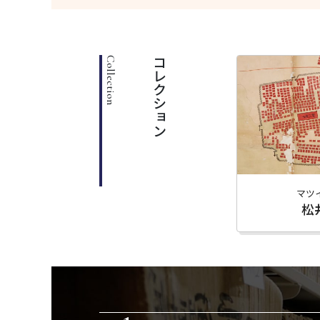
コレクション
マツ
松