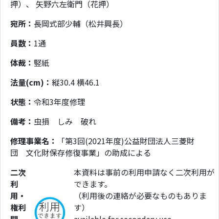
押）、 矢野六左衛門（花押）
宛所：
長岡式部少輔（松井興長）
員数：
1通
体裁：
竪紙
法量(cm)：
縦30.4 横46.1
状態：
令和3年度修理
備考：
虫損 しみ 破れ
修理事業名：
「第3回(2021年度)公益財団法人三菱財
団 文化財保存修復事業」の助成による
二次
本資料は事前の利用申請なく二次利用が
利
できます。
用・
（利用後の連絡が必要なものもありま
権利
す）
関
available for secondary use