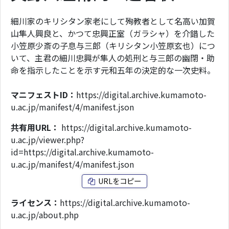
細川家のキリシタン家老にして殉教者として名高い加賀
山隼人興良と、かつて忠興正室（ガラシャ）を介錯した
小笠原少斎の子息与三郎（キリシタン小笠原玄也）につ
いて、主君の細川忠興が隼人の処刑と与三郎の幽閉・助
命を指示したことを示す元和五年の決定的な一次史料。
マニフェストID：
https://digital.archive.kumamoto-
u.ac.jp/manifest/4/manifest.json
共有用URL：
https://digital.archive.kumamoto-
u.ac.jp/viewer.php?
id=https://digital.archive.kumamoto-
u.ac.jp/manifest/4/manifest.json
URLをコピー
ライセンス：
https://digital.archive.kumamoto-
u.ac.jp/about.php