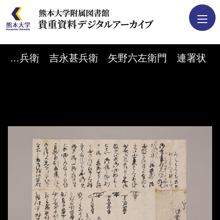
Skip to downloads and alternative formats
貴重資料を検索
Media Viewer
冨嶋猪兵衛 吉永甚兵衛 矢野六左衛門 連署状
コレクション
画像データ等の
利用について
デジタルアーカイブ
について
ご支援について