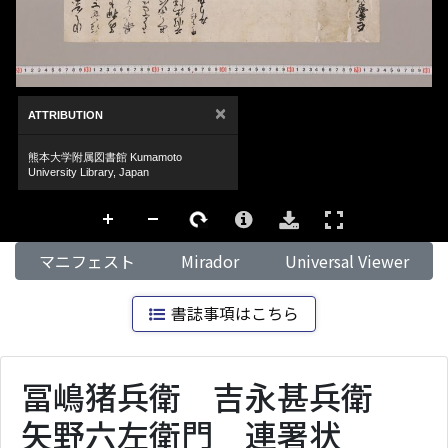
×
ATTRIBUTION
熊本大学附属図書館 Kumamoto
University Library, Japan
マニフェスト
Mirador
Universal Viewer
書誌事項はこちら
冨嶋猪兵衛 吉永甚兵衛
矢野六左衛門 連署状